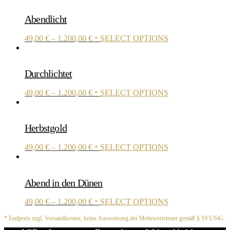
Abendlicht
This
49,00
€
–
1.200,00
€
SELECT OPTIONS
*
product
has
multiple
Durchlichtet
variants.
The
This
49,00
€
–
1.200,00
€
SELECT OPTIONS
options
*
product
may
has
be
multiple
chosen
Herbstgold
variants.
on
The
the
This
49,00
€
–
1.200,00
€
SELECT OPTIONS
options
*
product
product
may
page
has
be
multiple
chosen
Abend in den Dünen
variants.
on
The
the
This
49,00
€
–
1.200,00
€
SELECT OPTIONS
options
*
product
product
may
page
* Endpreis zzgl. Versandkosten, keine Ausweisung der Mehrwertsteuer gemäß § 19 UStG.
has
be
multiple
chosen