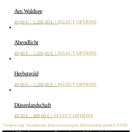
Am Waldsee
This
49,00
€
–
1.200,00
€
SELECT OPTIONS
*
product
has
multiple
Abendlicht
variants.
The
This
49,00
€
–
1.200,00
€
SELECT OPTIONS
options
*
product
may
has
be
multiple
chosen
Herbstgold
variants.
on
The
the
This
49,00
€
–
1.200,00
€
SELECT OPTIONS
options
*
product
product
may
page
has
be
multiple
chosen
Dünenlandschaft
variants.
on
The
the
This
49,00
€
–
480,00
€
SELECT OPTIONS
options
*
product
product
may
page
* Endpreis zzgl. Versandkosten, keine Ausweisung der Mehrwertsteuer gemäß § 19 UStG.
has
be
multiple
chosen